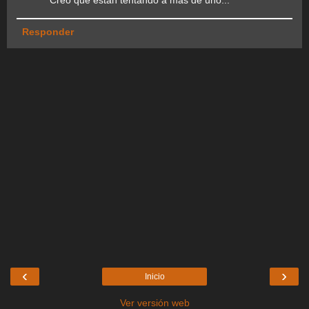
Creo que están tentando a más de uno...
Responder
‹
›
Inicio
Ver versión web