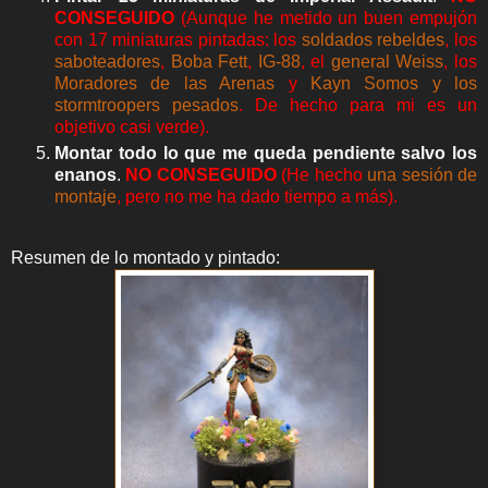
CONSEGUIDO
(Aunque he metido un buen empujón
con 17 miniaturas pintadas: los
soldados rebeldes
, los
saboteadores
,
Boba Fett
,
IG-88
, el
general Weiss
, los
Moradores de las Arenas
y
Kayn Somos y los
stormtroopers pesados
. De hecho para mi es un
objetivo casi verde).
Montar todo lo que me queda pendiente salvo los
enanos
.
NO CONSEGUIDO
(He hecho
una sesión de
montaje
, pero no me ha dado tiempo a más).
Resumen de lo montado y pintado: