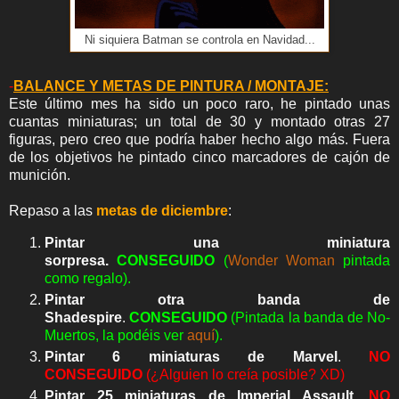
Ni siquiera Batman se controla en Navidad...
-
BALANCE Y METAS DE PINTURA / MONTAJE:
Este último mes ha sido un poco raro, he pintado unas
cuantas miniaturas; un total de 30 y montado otras 27
figuras, pero creo que podría haber hecho algo más. Fuera
de los objetivos he pintado cinco marcadores de cajón de
munición.
Repaso a las
metas de diciembre
:
Pintar una miniatura
sorpresa.
C
ON
SEGUIDO
(
Wonder Woman
pintada
como regalo).
Pintar otra banda de
Shadespire
.
C
ON
SEGUIDO
(Pintada la banda de No-
Muertos, la podéis ver
aquí
).
Pintar
6 miniaturas de Marvel
.
NO
CONSEGUIDO
(¿Alguien lo creía posible? XD)
Pintar 25 miniaturas de Imperial Assault
.
NO