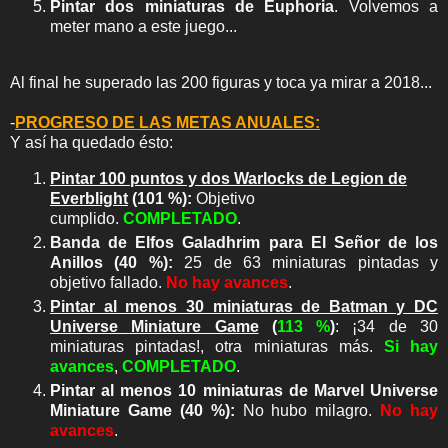
Pintar dos miniaturas de Euphoria
. Volvemos a
meter mano a este juego...
Al final he superado las 200 figuras y toca ya mirar a 2018...
-
PROGRESO DE LAS METAS ANUALES:
Y así ha quedado ésto:
Pintar 100 puntos y dos Warlocks de Legion de
Everblight
(101 %):
Objetivo
cumplido.
COMPLETADO
.
Banda de Elfos Galadhrim para El Señor de los
Anillos (40 %):
25 de 63 miniaturas pintadas y
objetivo fallado.
No hay avances
.
Pintar al menos 30 miniaturas de Batman y DC
Universe Miniature Game
(
113 %
)
: ¡34 de 30
miniaturas pintadas!, otra miniaturas más.
Si hay
avances
,
COMPLETADO
.
Pintar al menos 10 miniaturas de Marvel Universe
Miniature Game (40 %):
No hubo milagro.
No hay
avances
.