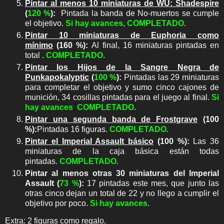
Pintar al menos 10 miniaturas de WU: Shadespire
(
120 %
):
Pintada la banda de No-muertos se cumple
el objetivo.
Si hay avances,
COMPLETADO
.
Pintar 10 miniaturas de Euphoria como
mínimo
(160 %):
Al final, 16 miniaturas pintadas en
total .
COMPLETADO
.
Pintar los Hijos de la Sangre Negra de
Punkapokalyptic
(
100 %
):
Pintadas las 29 miniaturas
para completar el objetivo y sumo cinco cajones de
munición, 34 cosillas pintadas para el juego al final.
Si
hay avances
,
COMPLETADO
.
Pintar una segunda banda de Frostgrave
(100
%):
Pintadas 16 figuras.
COMPLETADO
.
Pintar el Imperial Assault básico
(100 %):
Las 36
miniaturas de la caja básica están todas
pintadas.
COMPLETADO
.
Pintar al menos otras 30 miniaturas del Imperial
Assault (
73 %
):
17 pintadas este mes, que junto las
otras cinco dejan un total de 22 y no llego a cumplir el
objetivo por poco.
S
i hay avances
.
Extra: 2 figuras como regalo.