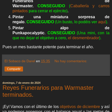
Funerarios de
Warmaster.
CONSEGUIDO
(
Caballería y carros
pintados
para cerrar el ejército)
.
Pintar una miniatura sorpresa de
regalo
.
CONSEGUIDO
(Un busto, lo podéis ver
aquí
).
Pintar algo de
Punkapocalyptic
.
CONSEGUIDO
(Una mini, con la
que no dejar el objetivo a cero,
el desmembrador
).
Pues un mes bastante potente para terminar el año.
El Sobaco de Darel
en
15:35
No hay comentarios:
Compartir
domingo, 7 de enero de 2024
Reyes Funerarios para Warmaster
terminados.
¡Ey! Vamos con el último de los
objetivos de diciembre
y así
ya podemos ponernos con el balance anual y las metas de