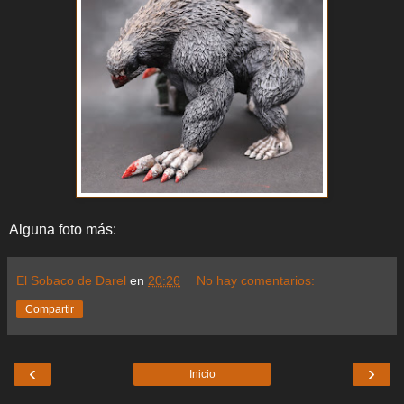
Alguna foto más:
El Sobaco de Darel
en
20:26
No hay comentarios:
Compartir
‹
›
Inicio