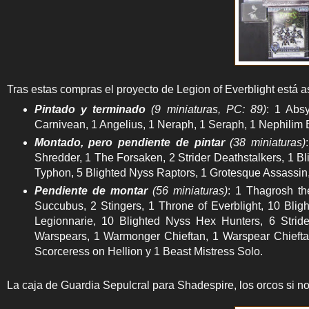
Tras estas compras el proyecto de Legion of Everblight está as
Pintado y terminado
(9 miniaturas, PC: 89)
: 1 Absy
Carnivean, 1 Angelius, 1 Neraph, 1 Seraph, 1 Nephilim 
Montado, pero pendiente de pintar
(38 miniaturas)
Shredder, 1 The Forsaken, 2 Strider Deathstalkers, 1 B
Typhon, 5 Blighted Nyss Raptors, 1 Grotesque Assassin,
Pendiente de montar
(56 miniaturas)
: 1 Thagrosh th
Succubus, 2 Stingers, 1 Throne of Everblight, 10 Blig
Legionnarie, 10 Blighted Nyss Hex Hunters, 6 Strid
Warspears, 1 Warmonger Chieftan, 1 Warspear Chiefta
Scorceress on Hellion y 1 Beast Mistress Solo.
La caja de Guardia Sepulcral para Shadespire, los orcos si 