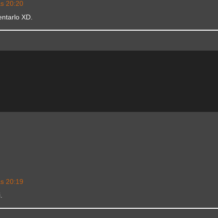
as 20:20
ntarlo XD.
as 20:19
.