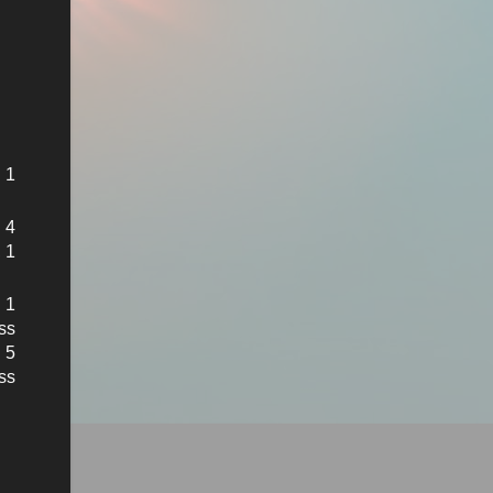
 1
 4
 1
 1
ss
 5
ss