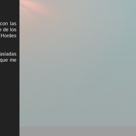
con las
e de los
y Hordes
asiadas
s que me