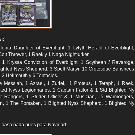
í:
lonia Daughter of Everblight, 1 Lylyth Herald of Everblight,
Bolt Thrower, 1 Raek y 1 Naga Nightlurker.
: 1 Kryssa Conviction of Everblight, 1 Scythean / Ravaroge,
lighted Nyss Shepherd, 3 Spell Martyr, 10 Grotesque Banshees,
 2 Hellmouth y 6 Tentacles.
e Messiah, 1 Azrael, 1 Zuriel, 1 Proteus, 1 Teraph, 1 Raek,
hted Nyss Legionnaries, 1 Captain Failor & 1 Std Blighted Ny
er Rangers, 1 Strider Officer & 1 Musician, 5 Warmongers,
n, 1 The Forsaken, 1 Blighted Nyss Shepherd, 1 Blighted Ny
no pasa nada pues para Navidad: