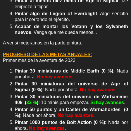
Pintar al menos diez minis de Age of Sigmar.
Me
empiezo a flipar.
Pintar algo de Legion of Everblight
. Algo sencillo
para ir cerrando el ejército.
Acabar de montar los Votann y los Sylvaneth
nuevos
. Venga que me queda menos...
A ver si mejoramos en la parte pintura.
PROGRESO DE LAS METAS ANUALES:
Primer mes de la aventura de 2023:
Pintar 30 miniaturas de Middle Earth
(0 %)
:
Nada
por ahora.
No hay avances
.
Pintar
30 miniaturas del universo de Age of
Sigmar
(0 %)
:
Nada por ahora.
No hay avances
.
P
intar 30 miniaturas del universo de Warhammer
40k
(
33 %
)
:
10 minis para empezar.
Si hay avances
.
Pintar 50 puntos y un Caster de Warmahordes
(0
%)
:
Nada por ahora.
No hay avances
.
Pintar 1000 puntos de Bolt Action
(0 %)
:
Nada por
ahora.
No hay avances
.