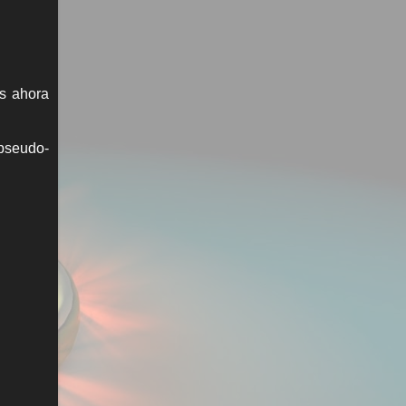
as ahora
pseudo-