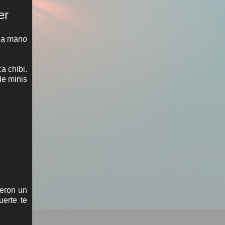
er
 la mano
a chibi.
de minis
ieron un
uerte te