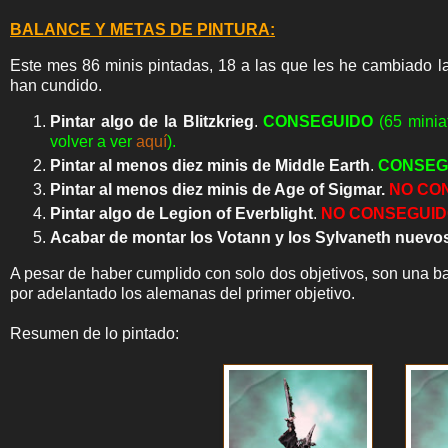
BALANCE Y METAS DE PINTURA:
Este mes 86 minis pintadas, 18 a las que les h
e cambiado la
han cundido.
Pintar algo de la Blitzkrieg
.
CONSEGUIDO
(65 miniat
volver a ver
aquí
).
Pintar al menos diez minis de Middle Earth
.
CONSEG
Pintar al menos diez minis de Age of Sigmar.
NO
CO
Pintar algo de Legion of Everblight
.
NO
CONSEGUID
Acabar de montar los Votann y los Sylvaneth nuevo
A pesar de haber cumplido con solo dos objetivos, son una b
por adelantado los alemanas del primer objetivo.
Resumen de lo pintado: