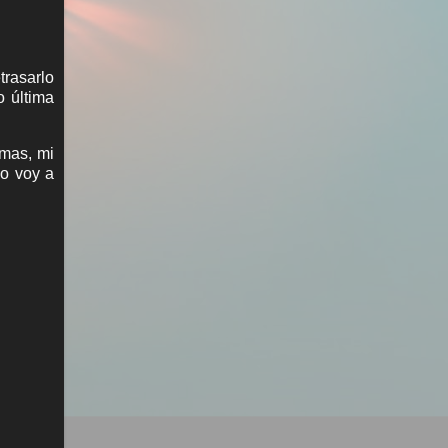
trasarlo
o última
rmas, mi
no voy a