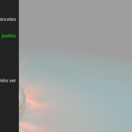
pinceles
s podéis
réis ver