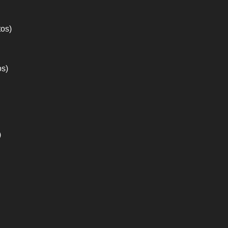
tos)
os)
)