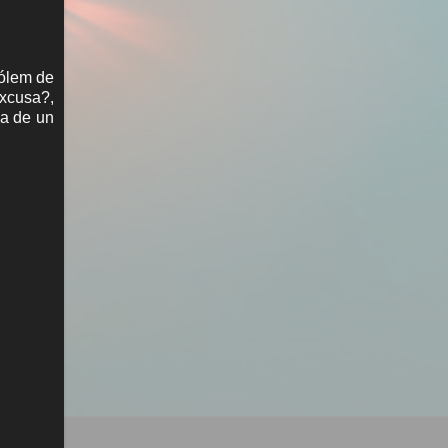
gólem de
excusa?,
la de un