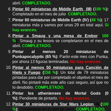
abril.
COMPLETADO
.
Pintar 60 miniaturas de Middle Earth (III)
(
100 %
):
Completado en el mes de julio
.
COMPLETADO
.
Pintar 60 miniaturas de Middle Earth (IV) (
48 %
):
17
miniaturas más y vamos por unas 29 en total aquí
.
Si
hay avances
.
Pintar a Smaug y una mesa de Erebor
(
100
%
):
Smaug y su tesoro se completaron en el mes de
abril.
COMPLETADO
.
Pintar al menos 20 miniaturas de
Punkapocalyptic (65 %):
Parón este mes con Punka,
por ahora 13 figuras terminadas.
No hay avances.
Pintar al menos 50 miniaturas para Canción de
Hielo y Fuego
(
158 %
)
:
Un total de 79 miniaturas
pintadas para dar por completado el objetivo el mes de
abril. No pintaré más este año casi seguro, así que no
lo desdoblo.
COMPLETADO
.
Pintar los athenienses de Mortal Gods
(0
%):
Pendiente de pintarlo.
No hay avances.
Pintar 30 miniaturas de Star Wars Legion
(I)
(
100
%
):
Completado en el mes de junio
.
COMPLETADO
.