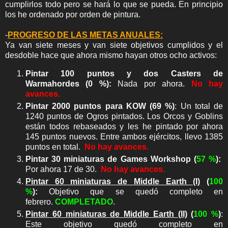
cumplirlos todo pero se hará lo que se pueda. En principio
los he ordenado por orden de pintura.
-
PROGRESO DE LAS METAS ANUALES:
Ya van siete meses y van siete objetivos cumplidos y el
desdoble hace que ahora mismo hayan otros ocho activos:
Pintar 100 puntos y dos Casters de
Warmahordes (0 %):
Nada por ahora.
No hay
avances.
Pintar 2000 puntos para KOW (69 %)
: Un total de
1240 puntos de Ogros pintados. Los Orcos y Goblins
están todos rebaseados y les he pintado por ahora
145 puntos nuevos. Entre ambos ejércitos, llevo 1385
puntos en total.
No hay avances.
Pintar 30 miniaturas de Games Workshop (
57 %
):
Por ahora 17 de 30.
No hay avances.
Pintar 60 miniaturas de Middle Earth (I)
(
100
%
):
Objetivo que se quedó completo en
febrero.
COMPLETADO
.
Pintar 60 miniaturas de Middle Earth (II)
(
100 %
)
:
Este objetivo quedó completo en