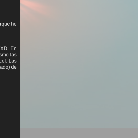
orque he
h XD. En
ismo las
cel. Las
tado) de