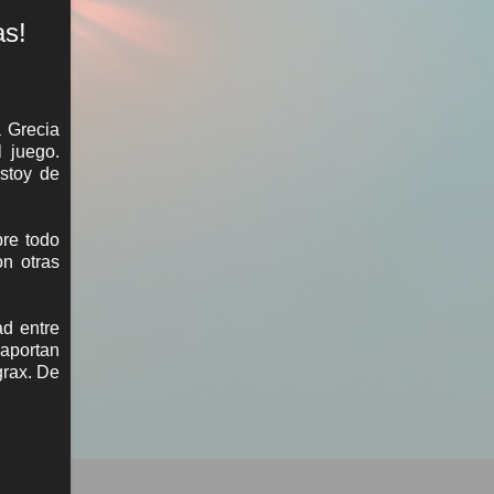
as!
a Grecia
l juego.
estoy de
bre todo
n otras
ad entre
 aportan
grax. De