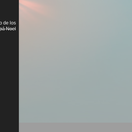
o de los
pá Noel