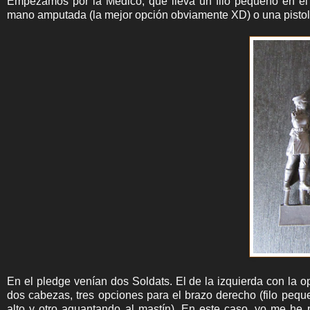
Empezamos por la Médico, que lleva un filo pequeño en el
mano amputada (la mejor opción obviamente XD) o una pistola 
En el pledge venían dos Soldats. El de la izquierda con la 
dos cabezas, tres opciones para el brazo derecho (filo peque
alto y otro aguantando al mastín). En este caso, yo me he