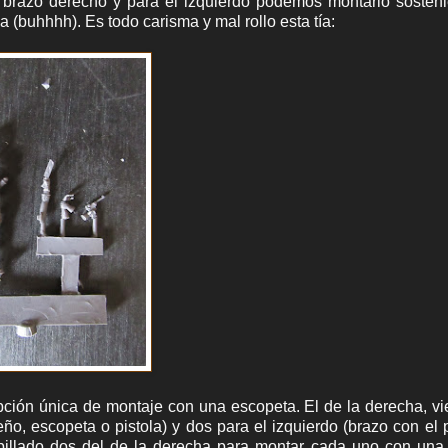
 brazo derecho y para el izquierdo podemos montarlo sosten
(buhhhh). Es todo carisma y mal rollo esta tía:
opción única de montaje con una escopeta. El de la derecha, v
ño, escopeta o pistola) y dos para el izquierdo (brazo con el
 pillado dos del de la derecha para montar cada uno con un