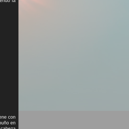
iendo la
iene con
 puño en
a cabeza