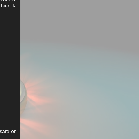
 bien la
nsaré en