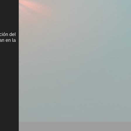
ción del
an en la