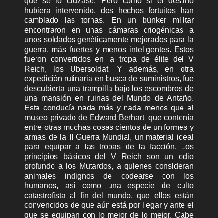
que se lo cruzase. Pero como si el destino
hubiera intervenido, dos hechos fortuitos han
cambiado las tornas. En un búnker militar
encontraron en unas cámaras criogénicas a
unos soldados genéticamente mejorados para la
guerra, más fuertes y menos inteligentes. Estos
fueron convertidos en la tropa de élite del V
Reich, los Ubersoldat. Y además, en otra
expedición rutinaria en busca de suministros, fue
descubierta una trampilla bajo los escombros de
una mansión en ruinas del Mundo de Antaño.
Esta conducía nada más y nada menos que al
museo privado de Edward Berhart, que contenía
entre otras muchas cosas cientos de uniformes y
armas de la II Guerra Mundial, un material ideal
para equipar a las tropas de la facción. Los
principios básicos del V Reich son un odio
profundo a los Mutardos, a quienes consideran
animales indignos de codearse con los
humanos, así como una especie de culto
catastrofista al fin del mundo, que ellos están
convencidos de que aún está por llegar y ante el
que se equipan con lo mejor de lo mejor. Cabe