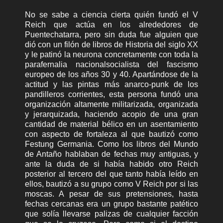
No se sabe a ciencia cierta quién fundó el V
Reich que actúa en los alrededores de
Puentechatarra, pero sin duda fue alguien que
dió con un filón de libros de Historia del siglo XX
y le patinó la neurona concretamente con toda la
parafernalia nacionalsocialista del fascismo
europeo de los años 30 y 40. Apartándose de la
actitud y las pintas más anarco-punk de los
pandilleros corrientes, esta persona fundó una
organización altamente militarizada, organizada
y jerarquizada, haciendo acopio de una gran
cantidad de material bélico en un asentamiento
con aspecto de fortaleza al que bautizó como
Festung Germania. Como los libros del Mundo
de Antaño hablaban de fechas muy antiguas, y
ante la duda de si había habido otro Reich
posterior al tercero del que tanto había leído en
ellos, bautizó a su grupo como V Reich por si las
moscas. A pesar de sus pretensiones, hasta
fechas cercanas era un grupo bastante patético
que solía llevarse palizas de cualquier facción