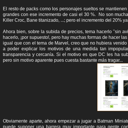
El resto de packs como los personajes sueltos se mantienen 
grandes con ese incremento de casi el 30 %. No son muchas 
Killer Croc, Bane titanizado, ...; pero el incremento del 20% y
Ahora bien, sobre la subida de precios, tema hacerlo "sin 
hacerlo, ¡por supuesto!, pero hay muchas formas de hacer las 
igual que con el tema de Marvel, creo que no hubiera venido
a poder explicar los motivos de una medida tan impopula
transparencia y cercanía. Si el motivo es que DC les ha sub
pero sin motivo aparente pues cuesta bastante más tragar...
Obviamente aparte, ahora empezar a jugar a Batman Miniat
puede suponer una barrera muy importante para gente con 