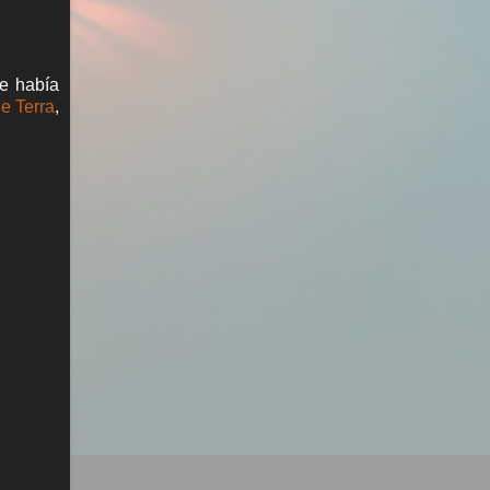
me había
e Terra
,