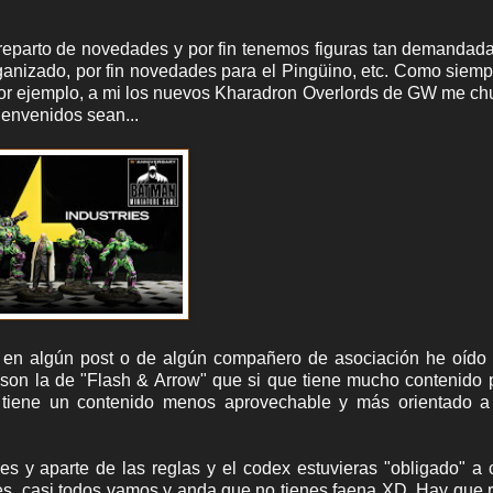
reparto de novedades y por fin tenemos figuras tan demanda
anizado, por fin novedades para el Pingüino, etc. Como siemp
 por ejemplo, a mi los nuevos Kharadron Overlords de GW me c
ienvenidos sean...
ía en algún post o de algún compañero de asociación he oído
 son la de "Flash & Arrow" que si que tiene mucho contenido 
e tiene un contenido menos aprovechable y más orientado a
 y aparte de las reglas y el codex estuvieras "obligado" a
nes, casi todos vamos y anda que no tienes faena XD. Hay que 