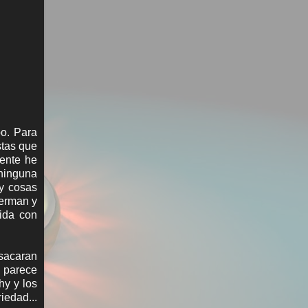
bo. Para
stas que
mente he
 ninguna
y cosas
perman y
tida con
sacaran
e parece
hy y los
iedad...