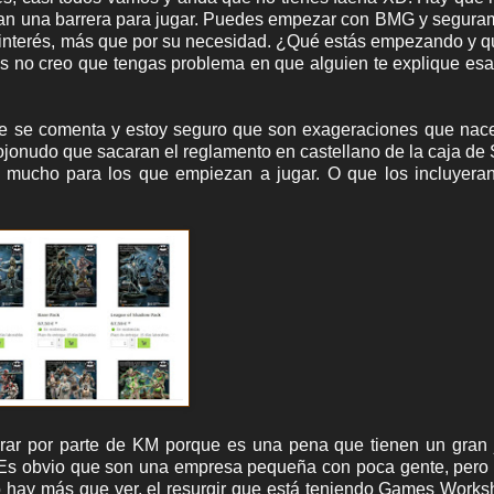
an una barrera para jugar. Puedes empezar con BMG y segura
interés, más que por su necesidad. ¿Qué estás empezando y qu
os no creo que tengas problema en que alguien te explique esa
e se comenta y estoy seguro que son exageraciones que nace
ojonudo que sacaran el reglamento en castellano de la caja de
ía mucho para los que empiezan a jugar. O que los incluyera
rar por parte de KM porque es una pena que tienen un gran 
s. Es obvio que son una empresa pequeña con poca gente, pero
o hay más que ver, el resurgir que está teniendo Games Works