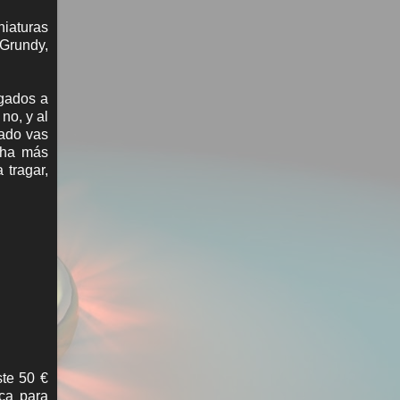
niaturas
 Grundy,
igados a
no, y al
lado vas
cha más
 tragar,
te 50 €
ca para