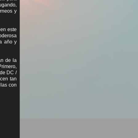
jugando,
orneos y
 en este
poderosa
da año y
an de la
Primero,
 de DC /
cen tan
llas con