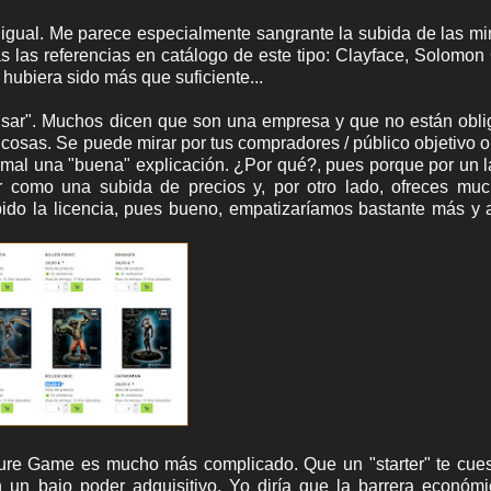
igual. Me parece especialmente sangrante la subida de las mi
las referencias en catálogo de este tipo: Clayface, Solomon
a hubiera sido más que suficiente...
avisar". Muchos dicen que son una empresa y que no están obl
cosas. Se puede mirar por tus compradores / público objetivo o 
 mal una "buena" explicación. ¿Por qué?, pues porque por un 
r como una subida de precios y, por otro lado, ofreces mu
ido la licencia, pues bueno, empatizaríamos bastante más y a
ure Game es mucho más complicado. Que un "starter" te cues
un bajo poder adquisitivo. Yo diría que la barrera económi