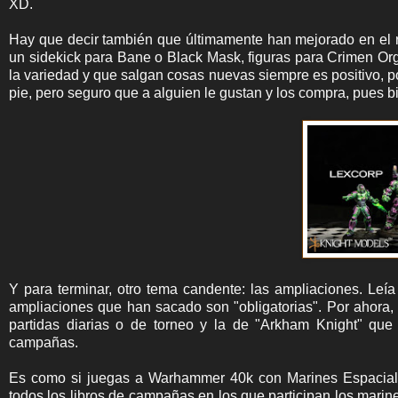
XD.
Hay que decir también que últimamente han mejorado en el 
un sidekick para Bane o Black Mask, figuras para Crimen Org
la variedad y que salgan cosas nuevas siempre es positivo,
pie, pero seguro que a alguien le gustan y los compra, pues b
Y para terminar, otro tema candente: las ampliaciones. Le
ampliaciones que han sacado son "obligatorias". Por ahora,
partidas diarias o de torneo y la de "Arkham Knight" qu
campañas.
Es como si juegas a Warhammer 40k con Marines Espaciales
todos los libros de campañas en los que participan los mari