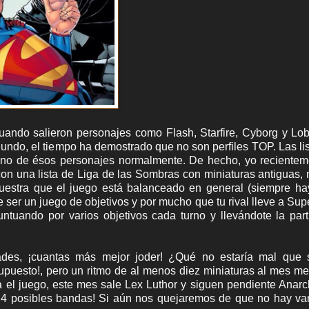
ando salieron personajes como Flash, Starfire, Cyborg y Lo
undo, el tiempo ha demostrado que no son perfiles TOP. Las li
guno de ésos personajes normalmente. De hecho, yo reciente
con una lista de Liga de las Sombras con miniaturas antiguas,
uestra que el juego está balanceado en general (siempre ha
 ser un juego de objetivos y por mucho que tu rival lleve a Su
ntuando por varios objetivos cada turno y llevándote la par
des, ¡cuantas más mejor joder! ¿Qué no estaría mal que 
puesto!, pero un ritmo de al menos diez miniaturas al mes m
l juego, este mes sale Lex Luthor y siguen pendiente Anarc
4 posibles bandas! Si aún nos quejaremos de que no hay var