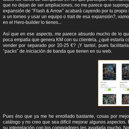
que no dejan de ser ampliaciones, no me parece que supong
expansión de "Flash & Arrow" acabará cayendo por tu propio 
a un torneo y usar un equipo o trait de esa expansión?, vam
en el Hero-builder lo tienes...
Así que en ese aspecto, me parece absurdo mucho de lo qu
poca empatía que genera KM con su clientela, ¿qué estaría c
vender por separado por 20-25 €? ¡Y tanto!, pues facilitar
"packs" de iniciación de banda que tienen en su web.
Pues éso que ya me he enrollado bastante, cosas por mejo
catálogo y no creo que sea difícil mejorar algunos aspecto
su interrelación con los compradores les ayudaría mucho. N