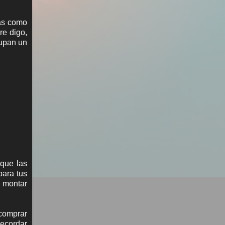
das como
re digo,
hupan un
 que las
para tus
 montar
 comprar
recordar