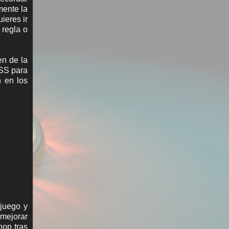
mente la
ieres ir
 regla o
n de la
 SS para
n en los
juego y
 mejorar
hop tras