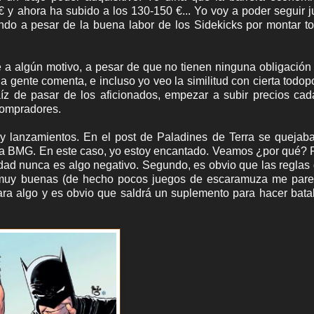
y ahora ha subido a los 130-150 €... Yo voy a poder seguir 
ndo a pesar de la buena labor de los Sidekicks por montar t
 a algún motivo, a pesar de que no tienen ninguna obligación
a gente comenta, e incluso yo veo la similitud con cierta todo
aíz de pasar de los aficionados, empezar a subir precios ca
compradores.
y lanzamientos. En el post de Paladines de Terra se quejab
para BMG. En este caso, yo estoy encantado. Veamos ¿por qué? 
edad nunca es algo negativo. Segundo, es obvio que las reglas
 muy buenas (de hecho pocos juegos de escaramuza me pare
ara algo y es obvio que saldrá un suplemento para hacer bata