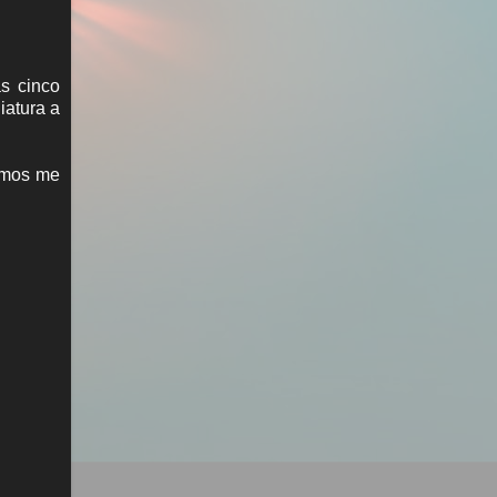
as cinco
iatura a
vamos me