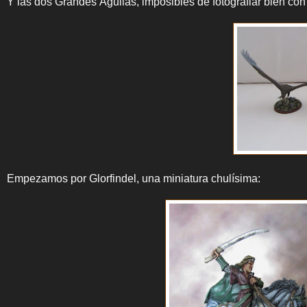
Y las dos Grandes Águilas, imposibles de fotografiar bien con
Empezamos por Glorfindel, una miniatura chulísima: