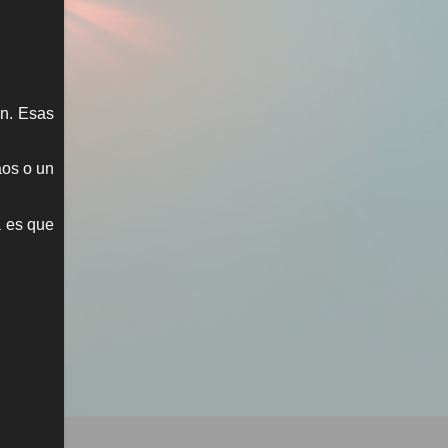
en. Esas
aos o un
a es que