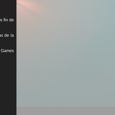
o fin de
as de la
de Games