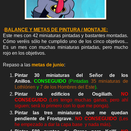
-
BALANCE Y METAS DE PINTURA / MONTAJE:
Este mes con 42 miniaturas pintadas y bastantes montadas.
Cómo veréis sólo he cumplido uno de los cinco objetivos...
Es un mes con muchas miniaturas pintadas, pero mucho
rojo en los objetivos.
Repaso a las
metas de junio
:
Pintar 30 miniaturas del Señor de los
Anillos
.
CONSEGUIDO
(Pintadas
35 miniaturas de
Lothlórien
y
7 de los Hombres del Este
).
Pintar los edificios de Osgiliath
.
NO
CONSEGUIDO
(Les tengo muchas ganas, pero ahí
siguen; será lo primero con lo que me ponga).
Pintar las tres miniaturas que me quedan
pendiente de Frostgrave.
NO CONSEGUIDO
(Les
he empezado a dar la capa base y nada más).