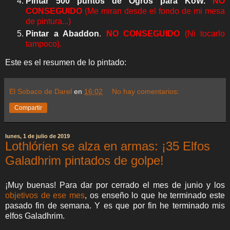
Pintar 500 puntos de Ogros para KoW.
NO
CONSEGUIDO
(Me miran desde el fondo de mi mesa
de pintura...)
Pintar a Abaddon
.
NO CONSEGUIDO
(Ni tocarlo
tampoco).
Este es el resumen de lo pintado:
El Sobaco de Darel
en
16:02
No hay comentarios:
Compartir
lunes, 1 de julio de 2019
Lothlórien se alza en armas: ¡35 Elfos
Galadhrim pintados de golpe!
¡Muy buenas! Para dar por cerrado el mes de junio y los
objetivos de ese mes
, os enseño lo que he terminado este
pasado fin de semana. Y es que por fin he terminado mis
elfos Galadhrim.