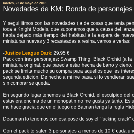
martes, 22 de mayo de 2018
Novedades de KM: Ronda de personajes 
Y seguiiiiimos con las novedades (la de cosas que tenía pen
toca a Knight Models, que suponemos que a causa del lanzami
había dejado más tiempo del habitual a la espera de nuev
miniaturas nuevas y 3 recasteadas a resina, vamos a verlas:
-
Justice League Dark
: 29.95 €
Pack con tres personajes: Swamp Thing, Black Orchid (a l
miniatura original, que parecía estar hecha de barro y cieno,
pack se limita mucho su compra para aquellos que les interes
segunda edición. De hecho a mi me pasa, si lo vendieran suel
sin comprar se queda.
En segundo lugar tenemos a Black Orchid, el esculpido del 
estuviera encima de un monopatín no me gusta ya tanto. Es u
me hace gracia que en el juego de Batman tenga la regla Hidd
Deadman lo tenemos con esa pose de soy el "fucking crack" 
Con el pack te salen 3 personajes a menos de 10 € cada un