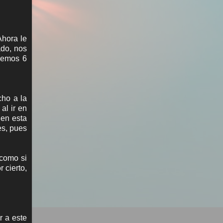
Ahora le
ado, nos
enemos 6
cho a la
al ir en
 en esta
es, pues
 como si
 cierto,
r a este