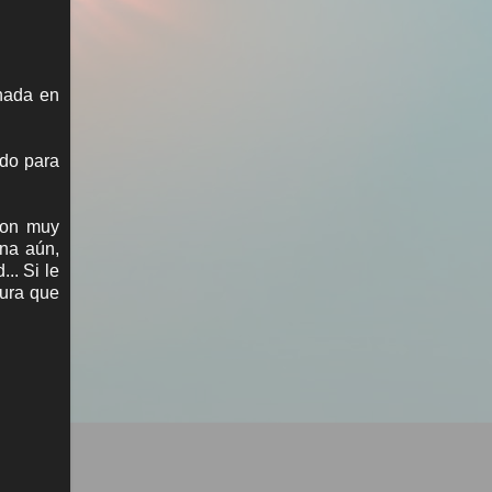
nada en
ado para
son muy
ina aún,
.. Si le
tura que