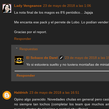
Lady Vengeance
23 de mayo de 2018 a las 1:06
La nota final de los magos es 8'6 periódico... Jajaja
Me encanta ese pack y el perrete de Lobo. Lo podían vender 
Gracias por el report.
Responder
Respuestas
El Sobaco de Darel
23 de mayo de 2018 a las 1
Yo si estuviera suelto y no tuviera montañas de minia
Responder
Haldrich
23 de mayo de 2018 a las 16:51
Opino algo parecido. Novedades chulas en general pero casi
no siempre tan tochos (completar los team que muchos an
nuevos starter de pingüino o central city villains).