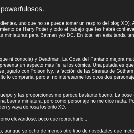
powerfulosos.
dientes, uno que no se puede tomar un respiro del blog XD). 
ento de Harry Potter y todo el trabajo que les habrá conllev
as miniaturas para Batman y/o DC. En total en esta tanda t
a que ni conocía) y Deadman. La Cosa del Pantano mejora mu
 presenta un aspecto más fiel a los cómics. Una putada es que 
e jugarlo con Poison Ivy, la facción de las Sirenas de Gotham
to lo compraría, pero al no interesarme los otros dos personaj
cuerpo y las proporciones me parece bastante bueno. La pose
na buena miniatura, pero como personaje no me dice nada. Por
en y vaya de rosa fosforito XD.
como elevándose, poco que reprocharle...
o, aunque yo echo de menos otro tipo de novedades que mete