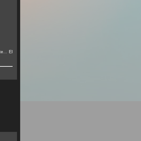
e... El