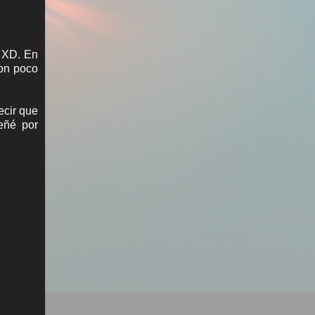
o XD. En
con poco
ecir que
eñé por