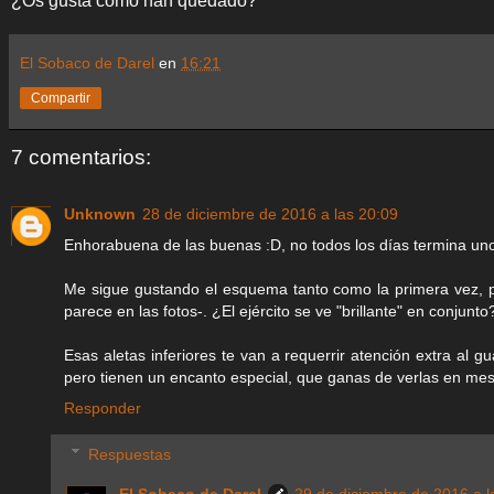
¿Os gusta como han quedado?
El Sobaco de Darel
en
16:21
Compartir
7 comentarios:
Unknown
28 de diciembre de 2016 a las 20:09
Enhorabuena de las buenas :D, no todos los días termina uno 
Me sigue gustando el esquema tanto como la primera vez, p
parece en las fotos-. ¿El ejército se ve "brillante" en conjunto
Esas aletas inferiores te van a requerrir atención extra al
pero tienen un encanto especial, que ganas de verlas en mesa
Responder
Respuestas
El Sobaco de Darel
29 de diciembre de 2016 a l