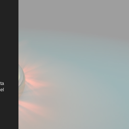
nta
el