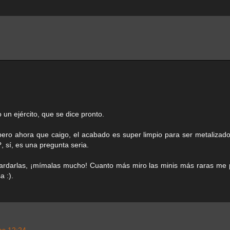
un ejército, que se dice pronto.
ero ahora que caigo, el acabado es super limpio para ser metalizado
?, sí, es una pregunta seria.
 guardarlas, ¡mímalas mucho! Cuanto más miro las minis más raras me
 :).
as 12:24