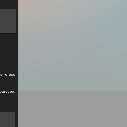
s -o eso
 parecen,