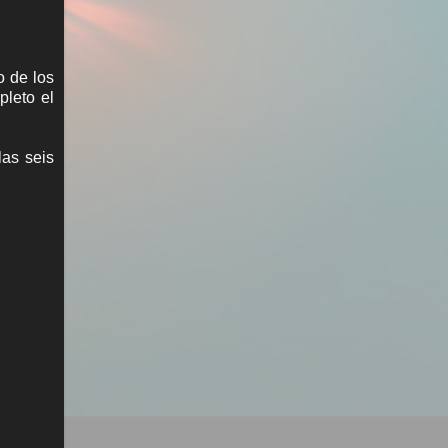
o de los
pleto el
las seis