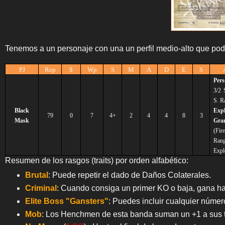
Tenemos a un personaje con una un perfil medio-alto que pode
PJ
Rep
$
Wp
S
M
A
D
E
S
Per
3/2
S. R
Black
Expl
79
0
7
4+
2
4
4
8
3
Mask
Gra
(Fi
Rang
Expl
Resumen de los rasgos (traits) por orden alfabético:
Brutal
: Puede repetir el dado de Daños Colaterales.
Criminal
: Cuando consiga un primer KO o baja, gana hast
Elite Boss "Gansters"
: Puedes incluir cualquier númer
Mob
: Los Henchmen de esta banda suman un +1 a sus ti