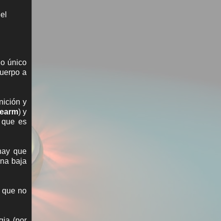
el
lo único
cuerpo a
nición y
rearm
) y
 que es
hay que
una baja
e que no
gia (por