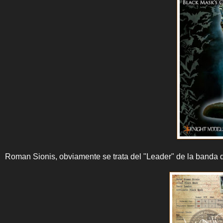
Roman Sionis, obviamente se trata del "Leader" de la banda d