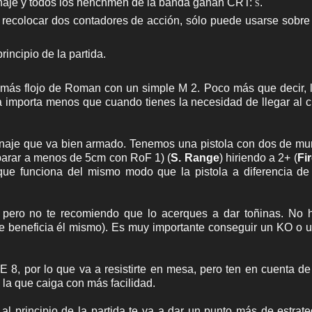
rsonaje y todos los henchmen de la banda ganan CRT:
.
S
 recolocar dos contadores de acción, sólo puede usarse sobre 
rincipio de la partida.
 más flojo de Roman con un simple M 2. Poco más que decir, 
ia importa menos que cuando tienes la necesidad de llegar al 
onaje que va bien armado. Tenemos una pistola con dos de mu
parar a menos de 5cm con RoF 1) (
S. Range
) hiriendo a 2+ (
Fi
que funciona del mismo modo que la pistola a diferencia de
 pero no te recomiendo que lo acerques a dar toñinas. No 
e beneficia él mismo). Es muy importante conseguir un KO o 
E 8, por lo que va a resistirte en mesa, pero ten en cuenta d
 la que caiga con más facilidad.
l principio de la partida te va a dar un punto más de estrate