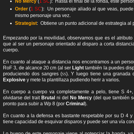
No Mercy
(
1 SC
): Hasta el final de la ronda, este pe
Order
(
1 SC
): Un personaje aliado al que veas, puede
mismo personaje una vez.
Strategist
: Obtiene un punto adicional de estrategia al p
Empezando por la movilidad, observamos que es el atributo
que al ser un personaje orientado al disparo a corta distanc
cuerpo.
En cuanto al ataque a distancia nos encontramos a un pers
RoF 3, de alcance 20 cm (al ser
Light
también la puedes dis
produciendo dos sangres (
). Y luego tiene una granada 
SS
Explosive
y mete la plantillaza pudiendo herir a varios.
En cuerpo a cuerpo va completamente a pelo, tiene S 4+,
olvidarse del trait
Brutal
ni del
No
Mercy
(del que también s
pronto para subir a Wp 8 (por
Criminal
).
En cuanto a la defensa es bastante respetable por su D 4 y 
tiene capacidad de esquivar disparos y puede ser una vía con
Lo bueno de este personaje viene al potenciar la banda, ya a