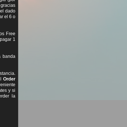
gracias
 el dado
r el 6 o
ios Free
 pagar 1
a banda
stancia.
el
Order
veniente
tes y si
rder la