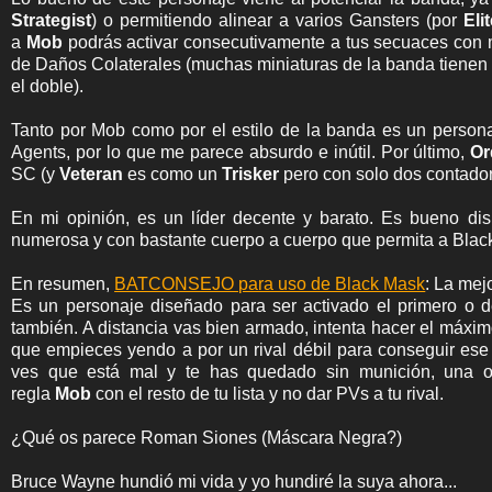
Strategist
) o permitiendo alinear a varios Gansters (por
Eli
a
Mob
podrás activar consecutivamente a tus secuaces con má
de Daños Colaterales (muchas miniaturas de la banda tienen e
el doble).
Tanto por Mob como por el estilo de la banda es un persona
Agents, por lo que me parece absurdo e inútil. Por último,
Or
SC (y
Veteran
es como un
Trisker
pero con solo dos contado
En mi opinión, es un líder decente y barato. Es bueno 
numerosa y con bastante cuerpo a cuerpo que permita a Bla
En resumen,
BATCONSEJO para uso de Black Mask
: La mej
Es un personaje diseñado para ser activado el primero o d
también. A distancia vas bien armado, intenta hacer el máxim
que empieces yendo a por un rival débil para conseguir e
ves que está mal y te has quedado sin munición, una opc
regla
Mob
con el resto de tu lista y no dar PVs a tu rival.
¿Qué os parece Roman Siones (Máscara Negra?)
Bruce Wayne hundió mi vida y yo hundiré la suya ahora...