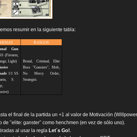
mos resumir en la siguiente tabla:
ARMAS
RASGOS
sonal Gun
SS
(Firearm,
ange, Light)
Brutal, Criminal, Elite
osive
Boss "Gansters", Mob,
nade
1/1
SS
No Mercy Order,
rearm, S.
Strategist.
e,
osive)
a el final de la partida un +1 al valor de Motivación (Willpower
o de "elite: ganster" como henchmen (en vez de sólo uno).
radas al usar la regla
Let´s Go!
.