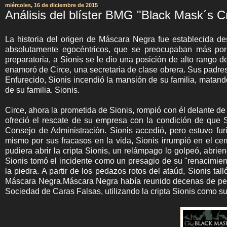
miércoles, 16 de diciembre de 2015
Análisis del blíster BMG "Black Mask´s C
La historia del origen de Máscara Negra fue establecida de
absolutamente egocéntricos, que se preocupaban más por
preparatoria, a Sionis se le dio una posición de alto rango 
enamoró de Circe, una secretaria de clase obrera. Sus padres 
Enfurecido, Sionis incendió la mansión de su familia, matando
de su familia. Sionis.
Circe, ahora la prometida de Sionis, rompió con él delante 
ofreció el rescate de su empresa con la condición de que S
Consejo de Administración. Sionis accedió, pero estuvo furi
mismo por sus fracasos en la vida, Sionis irrumpió en el c
pudiera abrir la cripta Sionis, un relámpago lo golpeó, abrie
Sionis tomó el incidente como un presagio de su "renacimient
la piedra. A partir de los pedazos rotos del ataúd, Sionis ta
Máscara Negra.Máscara Negra había reunido decenas de peq
Sociedad de Caras Falsas, utilizando la cripta Sionis como s