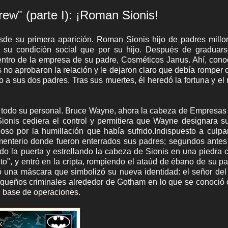
rew" (parte I): ¡Roman Sionis!
sde su primera aparición. Roman Sionis hijo de padres millo
 su condición social que por su hijo. Después de graduars
dentro de la empresa de su padre, Cosméticos Janus. Ahí, cono
no aprobaron la relación y le dejaron claro que debía romper c
 a sus dos padres. Tras sus muertes, él heredó la fortuna y el
de todo su personal. Bruce Wayne, ahora la cabeza de Empresa
ionis cediera el control y permitiera que Wayne designara s
oso por la humillación que había sufrido.Indispuesto a culpa
ementerio donde fueron enterrados sus padres; segundos ante
ndo la puerta y estrellando la cabeza de Sionis en una piedra 
o", y entró en la cripta, rompiendo el ataúd de ébano de su p
lló una máscara que simbolizó su nueva identidad: el señor del
ueños criminales alrededor de Gotham en lo que se conoció 
u base de operaciones.