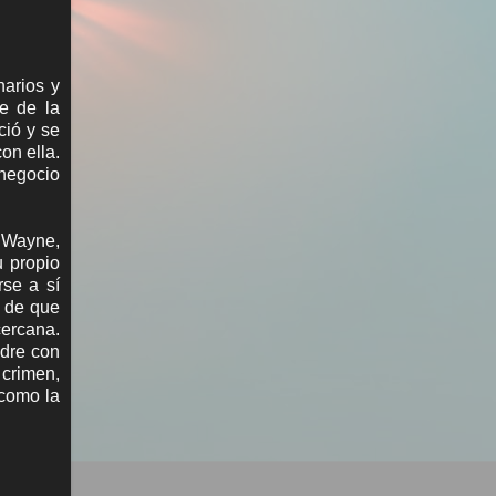
narios y
e de la
ció y se
on ella.
 negocio
s Wayne,
u propio
rse a sí
s de que
cercana.
adre con
 crimen,
como la