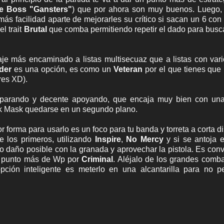
te Boss "Gansters"
)
que por ahora son muy buenos. Luego, 
s facilidad aparte de mejorarles su crítico si sacan un 6 con
l trait
Brutal
que comba permitiendo repetir el dado para busca
je más encaminado a listas multisecuaz que a listas con var
der
es una opción, es como un
Veteran
por el que tienes que
res XD).
disparando y decente apoyando, que encaja muy bien con un
ck Mask quedarse en un segundo plano.
or forma para usarlo es un foco para tu banda y torreta a corta di
e los primeros, utilizando
Inspire
,
No Mercy
y si se antoja 
o daño posible con la granada y aprovechar la pistola. Es con
se punto más de Wp por
Criminal
. Aléjalo de los grandes comba
ión inteligente es meterlo en una alcantarilla para no pe