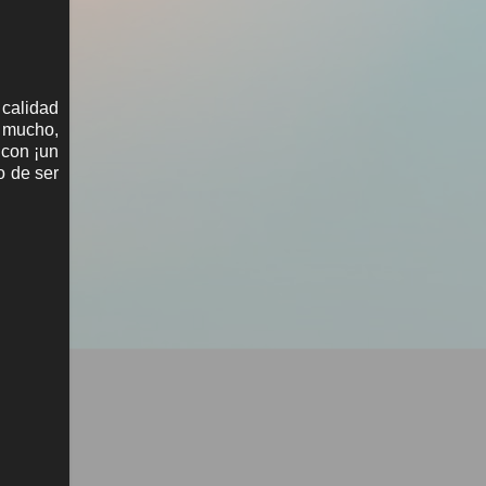
 calidad
a mucho,
 con ¡un
o de ser