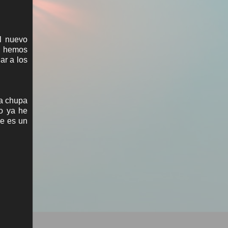
l nuevo
s hemos
ar a los
La chupa
mo ya he
ue es un