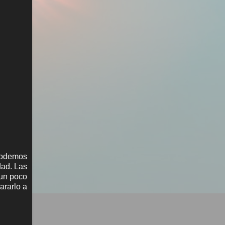
 podemos
dad. Las
 un poco
ararlo a