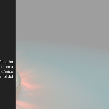
ética ha
ro choca
mecánico
n el del