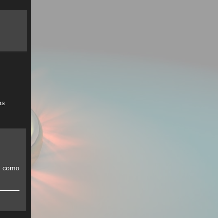
os
s como