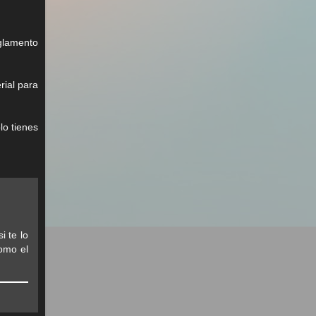
glamento
rial para
lo tienes
i te lo
como el