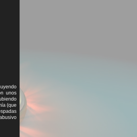
cluyendo
on unos
subiendo
mía (que
 espadas
 abusivo