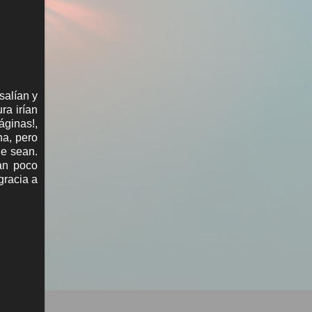
salían y
ra irían
áginas!,
na, pero
ue sean.
an poco
gracia a