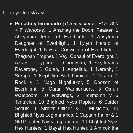
El proyecto está así:
Pintado y terminado
(108 miniaturas, PCs: 360
+ 7 Warlocks)
: 1 Anamag the Doom Feaster, 1
Absylonia Terror of Everblight, 1 Absylonia
Daughter of Everblight, 1 Lylyth Herald of
Everblight, 1 Kryssa Conviction of Everblight, 1
Thagrosh Prophet, 1 Vayl Consul of Everblight, 1
Azrael, 1 Typhon, 1 Carnivean, 1 Scythean /
Ravaroge, 1 Golab, 1 Angelius, 1 Neraph, 1
Seraph, 1 Nephilim Bolt Thrower, 1 Teraph, 1
Raek y 1 Naga Nightlurker, 5 Chosen of
Everblight, 5 Ogrun Warmongers, 5 Ogrun
Warspears, 10 Rotwings, 2 Hellmouth y 6
Tentacles, 10 Blighted Nyss Raptors, 6 Strider
Scouts, 1 Strider Officer & 1 Musician, 10
Blighted Nyss Legionnaries, 1 Captain Failor & 1
Std Blighted Nyss Legionnarie, 10 Blighted Nyss
Hex Hunters, 1 Bayal Hex Hunter, 1 Ammok the