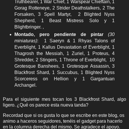
Truthbearer, 1 War Chief, 1 Warspear Chieftain, 1
Gorag Rotteneye, 2 Strider Deathstalkers, 2 The
Forsaken, 3 Spell Martyr, 2 Blighted Nyss
Shepherd, 1 Beast Mistress Solo y 1
Blightbringer. ,
Montado, pero pendiente de pintar
(30
miniaturas)
: 1 Saeryn & 1 Rhyas Talons of
Everblight, 1 Kallus Devastation of Everblight, 1
Thagrosh the Messiah, 1 Zuriel, 1 Proteus, 4
Shredder, 2 Stingers, 1 Throne of Everblight, 10
Grotesque Banshees, 1 Grotesque Assassin, 3
Blackfrost Shard, 1 Succubus, 1 Blighted Nyss
Scorceress on Hellion y 1 Gargantuan
Archangel.
Para el siguiente mes tocan los 3 Blackfrost Shard, algo
ligero. ¿Qué os parece esta nueva tanda?
Recordad que si os gusta lo que se escribe en este blog, os
animo a haceros seguidores, tenéis el gadget para hacerlo
en la columna derecha del mismo. Se agradece el apoyo.