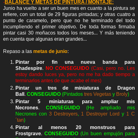
-
BALANCE Y METAS DE PINTURA / MONTAJE:
Junio ha vuelto a ser un buen mes en cuanto a la pintura se
refiere, con un total de 29 figuras pintadas; y otras cuatro a
punto de caramelo, pero que no he terminado del todo
incumpliendo el primer objetivo. De toda formas firmaba
pintar casi 30 moñacos todos los meses... Y más teniendo
en cuenta que algunas eran grandes...
Repaso a las
metas de junio
:
Pintar por fin una nueva banda para
Shadespire
.
NO CONSEGUIDO
(Casi, pero no. Les
estoy dando luces ya, pero no me ha dado tiempo a
terminarlos antes de que acabe el mes)
Pintar un tres de miniaturas de Dragon
Ball
.
C
ON
SEGUIDO
(Pintados
tres Vegetas
y
Broly
)
Pintar 5 miniaturas para ampliar mis
Necrones
.
C
ON
SEGUIDO
(He ampliado mis
Necrones con
3 Destroyers
,
1 Destroyer Lord
y
1 C
´tan
)
Pintar al menos 20 monstruos para
Frostgrave
.
C
ON
SEGUIDO
(Un buen empujón para