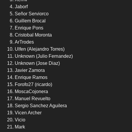
Jaborf
Señor Serviorco
Guillem Brocal
Enrique Pons
Cristobal Moronta
ArTrodes
Ulfen (Alejandro Torres)
Unknown (Julio Fernandez)
Unknown (Jose Diaz)
Javier Zamora
Enrique Ramos
Forofo27 (ricardo)
MoscaCojonera
Manuel Revuelto
Sergio Sanchez Aguilera
Vicen Archer
Vicio
Mark