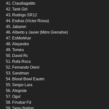
Claudiagatito
Tank Girl
Rodrigo SR12
Esdras (Victor Riosa)
Jabaron
Alberto y Javier (Mörs Grenahie)
EsMorkhar
Alejandro
Tomeu
David Rc
Rafa Roca
Fernando Oreni
Sandman
Blood Bowl Eautm
Sergio Lara
Alegrote
Ogul
Finubar Fd
Sepu Nation