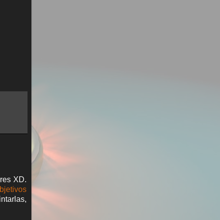
ures XD.
bjetivos
ntarlas,