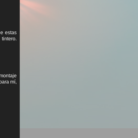
de estas
intero.
 montaje
para mí,