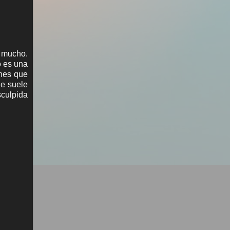
o mucho.
o es una
enes que
ue suele
sculpida