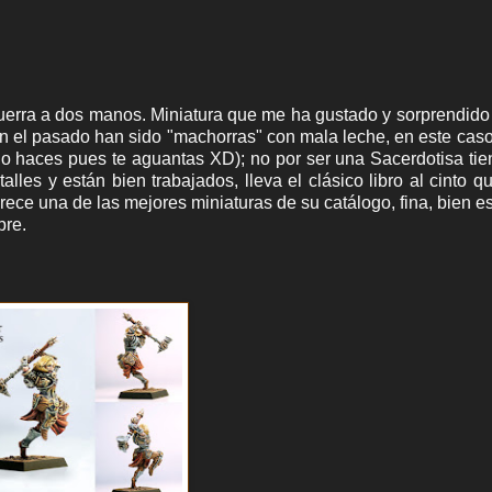
guerra a dos manos. Miniatura que me ha gustado y sorprendid
n el pasado han sido "machorras" con mala leche, en este cas
lo haces pues te aguantas XD); no por ser una Sacerdotisa ti
lles y están bien trabajados, lleva el clásico libro al cinto q
rece una de las mejores miniaturas de su catálogo, fina, bien e
pre.