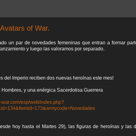
Avatars of War.
ado un par de novedades femeninas que entran a formar part
 lanzamiento y luego las valoramos por separado.
s del Imperio reciben dos nuevas heroínas este mes!
s Hombres, y una enérgica Sacerdotisa Guerrera
of-war.com/esp/web/index.php?
e&id=134&Itemid=173&armycode=Novedades
oy hasta el Martes 29), las figuras de heroínas y las d