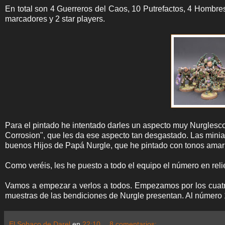
En total son 4 Guerreros del Caos, 10 Putrefactos, 4 Hombres
marcadores y 2 star players.
Para el pintado he intentado darles un aspecto muy Nurglesco
Corrosion", que les da ese aspecto tan desgastado. Las minia
buenos Hijos de Papá Nurgle, que he pintado con tonos amaril
Como veréis, les he puesto a todo el equipo el número en reli
Vamos a empezar a verlos a todos. Empezamos por los cuatro
muestras de las bendiciones de Nurgle presentan. Al número 1
El Sobaco de Darel
en
22:10
8 comentarios: