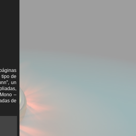
 páginas
 tipo de
unn”, un
pliadas,
” Mono –
dadas de