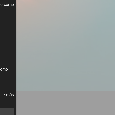
aré como
 como
 que más