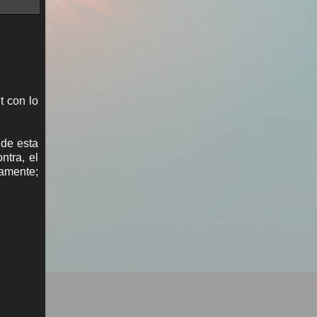
t con lo
 de esta
ntra, el
tamente;