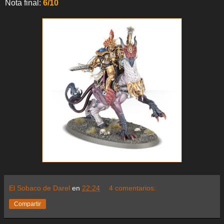
Nota final:
6/10
El Sobaco de Darel
en
22:24
4 comentarios:
Compartir