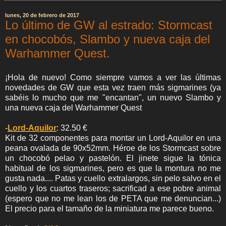
lunes, 20 de febrero de 2017
Lo último de GW al estrado: Stormcast
en chocobós, Slambo y nueva caja del
Warhammer Quest.
¡Hola de nuevo! Como siempre vamos a ver las últimas
novedades de GW que esta vez traen más sigmarines (ya
sabéis lo mucho que me "encantan", un nuevo Slambo y
una nueva caja del Warhammer Quest
-
Lord-Aquilor
: 32.50 €
Kit de 32 componentes para montar un Lord-Aquilor en una
peana ovalada de 90x52mm. Héroe de los Stormcast sobre
un chocobó pelao y pastelón. El jinete sigue la tónica
habitual de los sigmarines, pero es que la montura no me
gusta nada.... Patas y cuello extralargos, sin pelo salvo en el
cuello y los cuartos traseros; sacrificad a ese pobre animal
(espero que no me lean los de PETA que me denuncian...)
El precio para el tamaño de la miniatura me parece bueno.