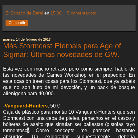
El Sobaco de Darel
en
15:06
5 comentarios:
Compartir
martes, 14 de febrero de 2017
Más Stormcast Eternals para Age of
Sigmar: Últimas novedades de GW.
Esta vez con mucho retraso, pero como siempre, hablo de
las novedades de Games Workshop en el prepedido. En
esta ocasión traen cosas para los Stormcast, que ya sabéis
que no son fruto de mi devoción, y un pack de bosque
alienígena para 40,000.
-
Vanguard-Hunters
: 50 €
Caja de plástico para montar 10 Vanguard-Hunters que son
Stormcast con una capa de pieles, penachos en el casco y
bólteres de asalto que simulan ser ballestas (pistolas rayo
)
tormentoso
. Como concepto me parecen bastante
absurdos. Un explorador, supuestamente, debería