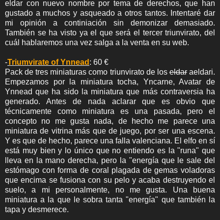
eldar con nuevo nombre por tema de derechos, que han
gustado a muchos y asqueado a otros tantos. Intentaré dar
mi opinión a continiación sin demonizar demasiado.
También se ha visto ya el que será el tercer triunvirato, del
cuál hablaremos una vez salga a la venta en su web.
-
Triumvirate of Ynnead
: 60 €
Pack de tres miniaturas como triunvirato de los
eldar
aeldari.
Empezamos por la miniatura tocha, Yncarne, Avatar de
Ynnead que ha sido la miniatura que más contraversia ha
generado. Antes de nada aclarar que es obvio que
técnicamente como miniatura es una pasada, pero el
concepto no me gusta nada, de hecho me parece una
miniatura de vitrina más que de juego, por ser una escena.
Y es que de hecho, parece una falla valenciana. El elfo en sí
está muy bien y lo único que no entiendo es la "runa" que
lleva en la mano derecha, pero la "energía que le sale del
estómago con forma de coral plagada de gemas voladoras
que encima se fusiona con su pelo y acaba destruyendo el
suelo, a mi personalmente, no me gusta. Una buena
miniatura a la que le sobra tanta "energía" que también la
tapa y desmerece.