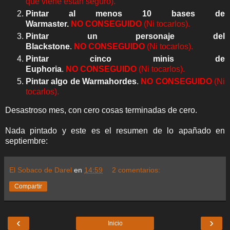
que viene están seguro).
Pintar al menos 10 bases de
Warmaster.
NO
CONSEGUIDO
(Ni tocarlos).
Pintar un personaje del
Blackstone
.
NO
CONSEGUIDO
(Ni tocarlos).
Pintar cinco minis de
Euphoria
.
NO
CONSEGUIDO
(Ni tocarlos).
Pintar algo de Warmahordes
.
NO
CONSEGUIDO
(Ni
tocarlos).
Desastroso mes, con cero cosas terminadas de cero.
Nada pintado y este es el resumen de lo apañado en
septiembre:
El Sobaco de Darel
en
14:59
2 comentarios:
Compartir
‹
›
Inicio