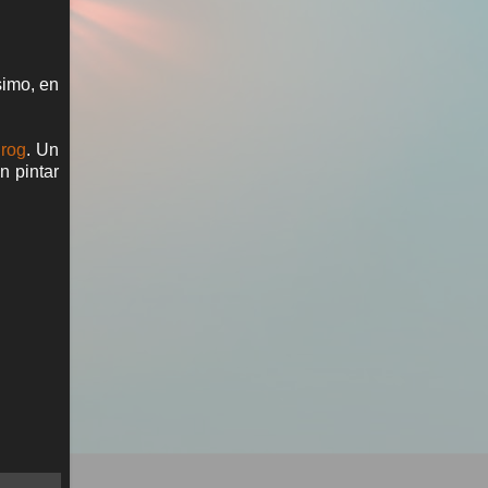
simo, en
lrog
. Un
n pintar