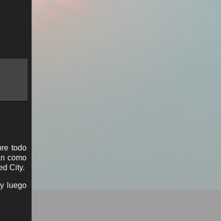
bre todo
van como
ed City.
 y luego