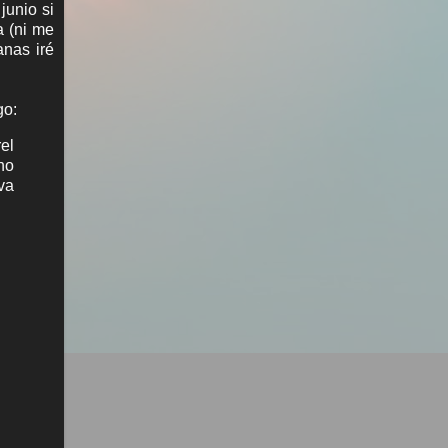
junio si
a (ni me
anas iré
go:
el
ho
va